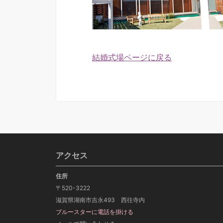
結婚式場ページに戻る
アクセス
住所
〒520-3222
滋賀県湖南市吉永493 西往寺内
ブルースターに電話を掛ける