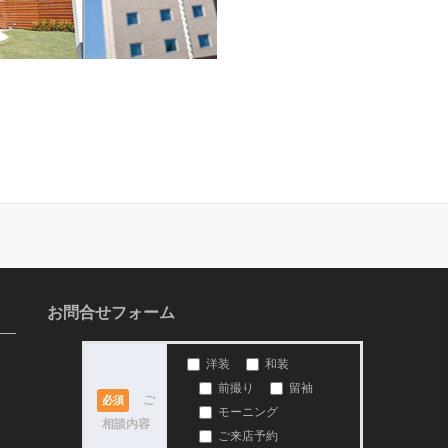
お問合せフォーム
洋装
和装
前撮り
留袖
ご
必須
モーニング
相談内容
ご来店予約