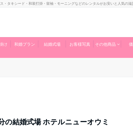
ス・タキシード・和装打掛・留袖・モーニングなどのレンタルがお安いと人気の滋
掛け
和婚プラン
結婚式場
お客様写真
その他商品
価
分の結婚式場 ホテルニューオウミ