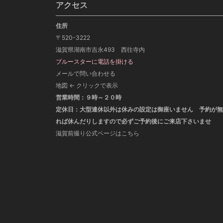
アクセス
住所
〒520-3222
滋賀県湖南市吉永493 西往寺内
ブルースターに電話を掛ける
メールで問い合わせる
地図 ← クリックで表示
営業時間：９時～２０時
定休日：大型連休以外は休みの設定は御座いません 予約が無
れば休んだりしますので必ずご予約後にご来店下さいませ
滋賀前撮り公式ページはこちら