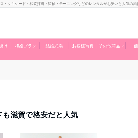
ス・タキシード・和装打掛・留袖・モーニングなどのレンタルがお安いと人気の滋
掛け
和婚プラン
結婚式場
お客様写真
その他商品
価
ドも滋賀で格安だと人気