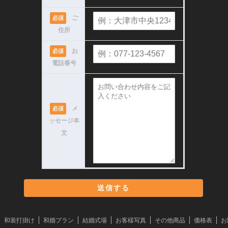
ご
必須
住所
お
必須
電話番号
メ
必須
ッセージ本
文
和装打掛け
和婚プラン
結婚式場
お客様写真
その他商品
価格表
お