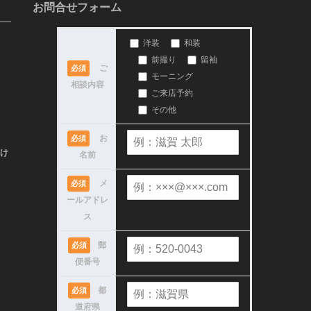
お問合せフォーム
洋装
和装
前撮り
留袖
ご
必須
モーニング
相談内容
ご来店予約
その他
お
必須
け
名前
メ
必須
ールアドレ
ス
郵
必須
便番号
都
必須
道府県