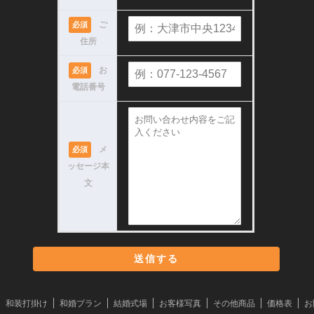
ご
必須
住所
お
必須
電話番号
メ
必須
ッセージ本
文
和装打掛け
和婚プラン
結婚式場
お客様写真
その他商品
価格表
お