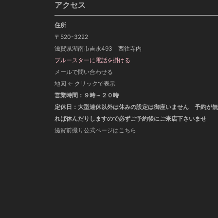
アクセス
住所
〒520-3222
滋賀県湖南市吉永493 西往寺内
ブルースターに電話を掛ける
メールで問い合わせる
地図 ← クリックで表示
営業時間：９時～２０時
定休日：大型連休以外は休みの設定は御座いません 予約が無
れば休んだりしますので必ずご予約後にご来店下さいませ
滋賀前撮り公式ページはこちら