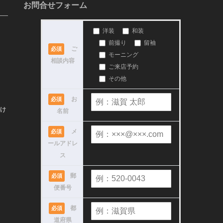
お問合せフォーム
洋装
和装
前撮り
留袖
ご
必須
モーニング
相談内容
ご来店予約
その他
お
必須
け
名前
メ
必須
ールアドレ
ス
郵
必須
便番号
都
必須
道府県