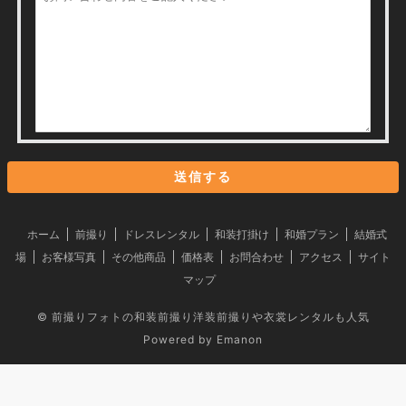
ホーム
前撮り
ドレスレンタル
和装打掛け
和婚プラン
結婚式
場
お客様写真
その他商品
価格表
お問合わせ
アクセス
サイト
マップ
©
前撮りフォトの和装前撮り洋装前撮りや衣裳レンタルも人気
Powered by
Emanon