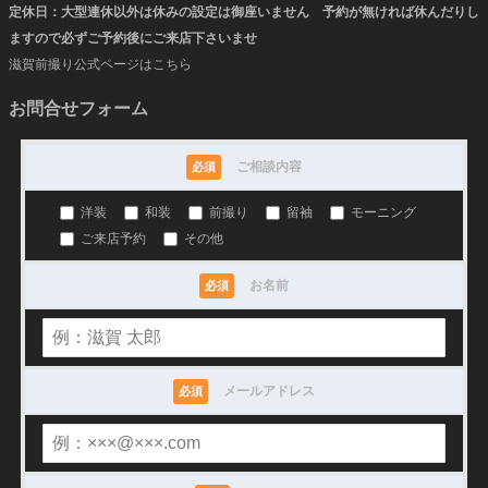
定休日：大型連休以外は休みの設定は御座いません 予約が無ければ休んだりし
ますので必ずご予約後にご来店下さいませ
滋賀前撮り公式ページはこちら
お問合せフォーム
ご相談内容
必須
洋装
和装
前撮り
留袖
モーニング
ご来店予約
その他
お名前
必須
メールアドレス
必須